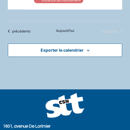
Instance du mouvement
Aujourd'hui
Évènements
Évènements
suivants
précédents
Exporter le calendrier
1601, avenue De Lorimier