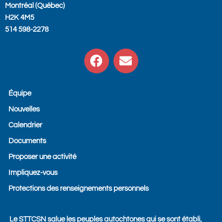
Montréal (Québec)
H2K 4M5
514 598-2278
F
E
a
n
c
v
e
e
Équipe
b
l
Nouvelles
o
o
o
p
Calendrier
k
e
Documents
Proposer une activité
Impliquez-vous
Protections des renseignements personnels
Le STTCSN salue les peuples autochtones qui se sont établi,