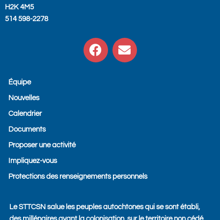
H2K 4M5
514 598-2278
F
E
a
n
c
v
e
e
Équipe
b
l
Nouvelles
o
o
o
p
Calendrier
k
e
Documents
Proposer une activité
Impliquez-vous
Protections des renseignements personnels
Le STTCSN salue les peuples autochtones qui se sont établi,
des millénaires avant la colonisation, sur le territoire non cédé