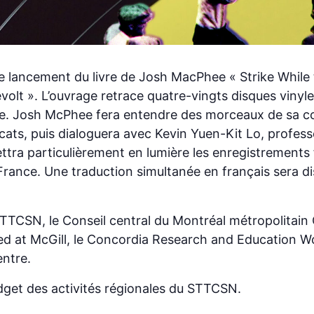
le lancement du livre de Josh
MacPhee
« Strike While 
olt ». L’ouvrage retrace quatre-vingts disques vinyle
de. Josh McPhee fera entendre des morceaux de sa co
cats, puis dialoguera avec Kevin Yuen-Kit Lo, professe
tra particulièrement en lumière les enregistrements
France. Une traduction simultanée en français sera di
 STTCSN, le Conseil central du Montréal métropolitain 
 at McGill, le Concordia Research and Education Wo
entre.
udget des activités régionales du STTCSN.