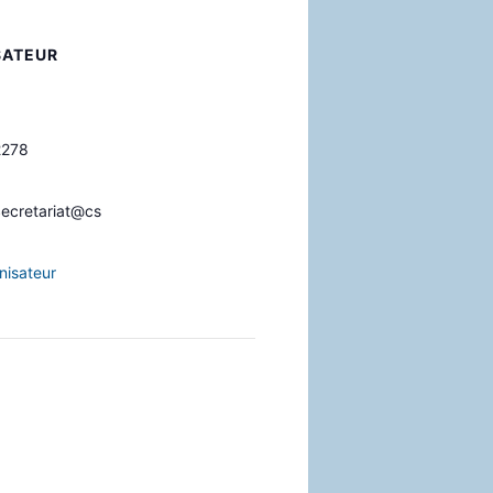
SATEUR
2278
cretariat@cs
nisateur