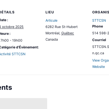
DÉTAILS
LIEU
ORGANI
Date :
Articule
STTCSN
Phone
4 octobre 2025
6282 Rue St-Hubert
Montréal
,
Québec
514 598-
Heure :
Canada
Courriel
17h00 - 19h00
STTCSN.Se
Catégorie d’Évènement:
n.qc.ca
Activité STTCSN
View Orga
Website
ents