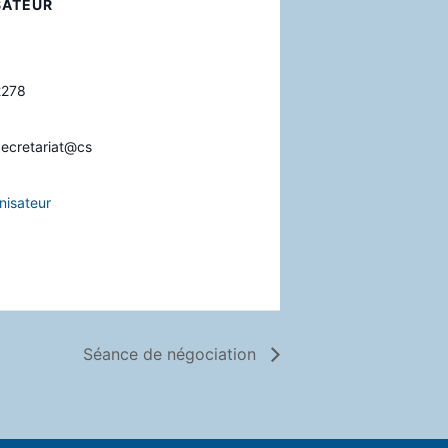
SATEUR
2278
cretariat@cs
nisateur
Séance de négociation