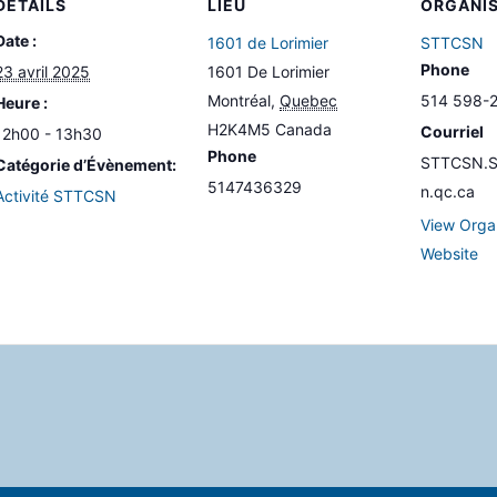
DÉTAILS
LIEU
ORGANI
Date :
1601 de Lorimier
STTCSN
Phone
23 avril 2025
1601 De Lorimier
Montréal
,
Quebec
514 598-
Heure :
H2K4M5
Canada
Courriel
12h00 - 13h30
Phone
STTCSN.Se
Catégorie d’Évènement:
5147436329
n.qc.ca
Activité STTCSN
View Orga
Website