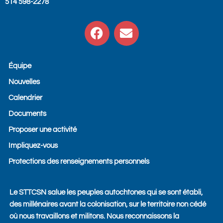
514 598-2278
F
E
a
n
c
v
e
e
Équipe
b
l
Nouvelles
o
o
o
p
Calendrier
k
e
Documents
Proposer une activité
Impliquez-vous
Protections des renseignements personnels
Le STTCSN salue les peuples autochtones qui se sont établi,
des millénaires avant la colonisation, sur le territoire non cédé
où nous travaillons et militons. Nous reconnaissons la