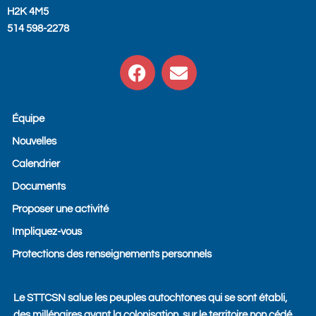
H2K 4M5
514 598-2278
F
E
a
n
c
v
e
e
Équipe
b
l
Nouvelles
o
o
o
p
Calendrier
k
e
Documents
Proposer une activité
Impliquez-vous
Protections des renseignements personnels
Le STTCSN salue les peuples autochtones qui se sont établi,
des millénaires avant la colonisation, sur le territoire non cédé