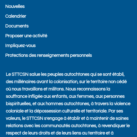
b
l
Nouvelles
o
o
o
p
Calendrier
k
e
Documents
Proposer une activité
Impliquez-vous
Protections des renseignements personnels
Le STTCSN salue les peuples autochtones qui se sont établi,
des millénaires avant la colonisation, sur le territoire non cédé
où nous travaillons et militons. Nous reconnaissons la
souffrance infligée aux enfants, aux femmes, aux personnes
bispirituelles, et aux hommes autochtones, à travers la violence
coloniale et la dépossession culturelle et territoriale. Par ses
valeurs, le STTCSN s’engage à établir et à maintenir de saines
relations avec les communautés autochtones, à revendiquer le
respect de leurs droits et de leurs liens au territoire et à