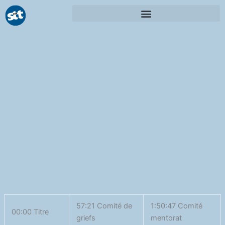
Aller
au
contenu
00:00
1X
AVAILABLE NOW ON:
57:21 Comité de
1:50:47 Comité
00:00 Titre
griefs
mentorat