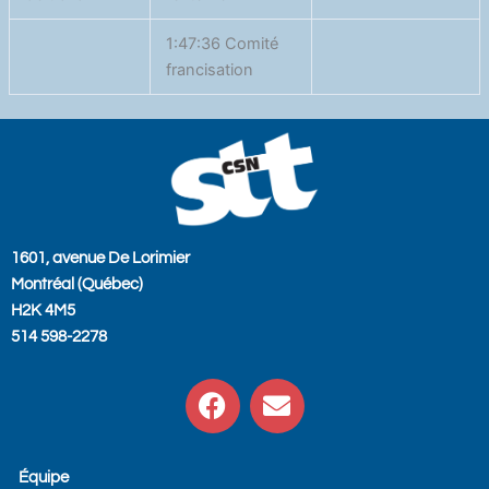
1:47:36 Comité
francisation
1601, avenue De Lorimier
Montréal (Québec)
H2K 4M5
514 598-2278
F
E
a
n
c
v
e
e
Équipe