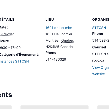
DÉTAILS
LIEU
ORGANI
Date :
1601 de Lorimier
STTCSN
Phone
19 février
1601 De Lorimier
Montréal
,
Quebec
514 598-
Heure :
H2K4M5
Canada
Courriel
9h30 - 17h00
Phone
STTCSN.Se
Catégorie d’Évènement:
5147436329
n.qc.ca
Instances STTCSN
View Orga
Website
ents