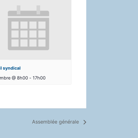
l syndical
embre @ 8h00
-
17h00
Assemblée générale