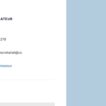
SATEUR
2278
cretariat@cs
nisateur