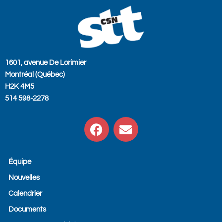
1601, avenue De Lorimier
Montréal (Québec)
H2K 4M5
514 598-2278
F
E
a
n
c
v
e
e
Équipe
b
l
Nouvelles
o
o
o
p
Calendrier
k
e
Documents