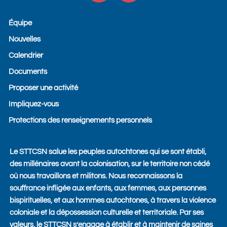
c
v
e
e
Équipe
b
l
Nouvelles
o
o
o
p
Calendrier
k
e
Documents
Proposer une activité
Impliquez-vous
Protections des renseignements personnels
Le STTCSN salue les peuples autochtones qui se sont établi,
des millénaires avant la colonisation, sur le territoire non cédé
où nous travaillons et militons. Nous reconnaissons la
souffrance infligée aux enfants, aux femmes, aux personnes
bispirituelles, et aux hommes autochtones, à travers la violence
coloniale et la dépossession culturelle et territoriale. Par ses
valeurs, le STTCSN s’engage à établir et à maintenir de saines