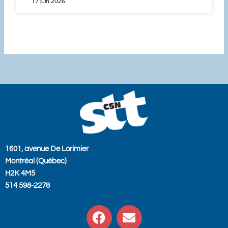
17 juin 2026
1601, avenue De Lorimier
Montréal (Québec)
H2K 4M5
514 598-2278
F
E
a
n