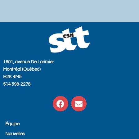
1601, avenue De Lorimier
Montréal (Québec)
H2K 4M5
514 598-2278
F
E
a
n
c
v
e
e
Équipe
b
l
Nouvelles
o
o