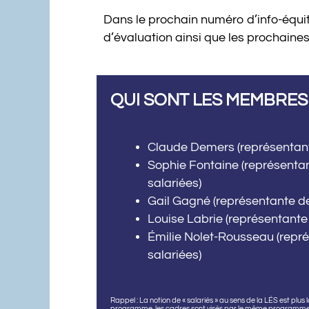
Dans le prochain numéro d’info-équité,
d’évaluation ainsi que les prochaine
QUI SONT LES MEMBRES
Claude Demers (représentant
Sophie Fontaine (représenta
salariées)
Gail Gagné (représentante d
Louise Labrie (représentante
Émilie Nolet-Rousseau (repr
salariées)
Rappel : La notion de « salariés » au sens de la LÉS est plus 
programme, les cadres sont visés par le même programme 