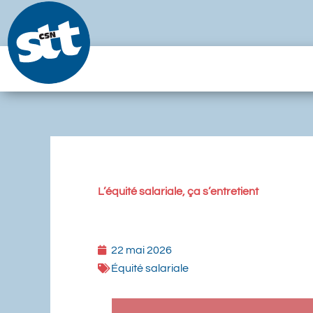
Aller
au
contenu
L’équité salariale, ça s’entretient
22 mai 2026
Équité salariale