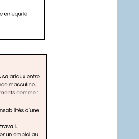
e en équité
s salariaux entre
nce masculine,
énements comme :
nsabilités d’une
ravail.
er un emploi au