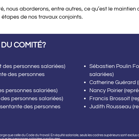
 nous aborderons, entre autres, ce qu’est le maintien de 
s étapes de nos travaux conjoints.
 DU COMITÉ?
 des personnes salariées)
Sébastien Poulin Fo
nte des personnes
salariées)
Catherine Guérard 
es personnes salariées)
Nancy Poirier (repr
 des personnes salariées)
Francis Brossoit (r
ésentante des personnes
Judith Rousseau (re
large que celle du Code du travail. En équité salariale, seuls les cadres supérieurs sont exclus 
que les personnes salariées syndiquées.