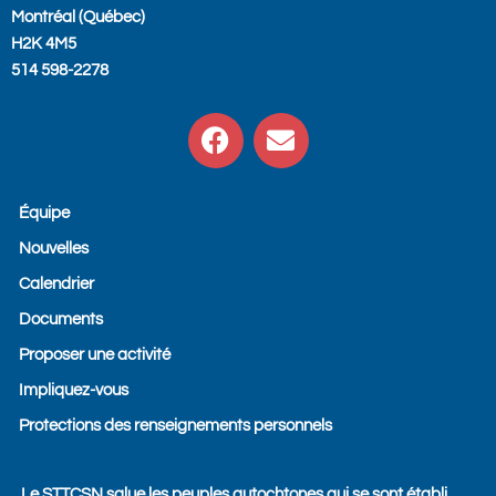
Montréal (Québec)
H2K 4M5
514 598-2278
F
E
a
n
c
v
e
e
Équipe
b
l
Nouvelles
o
o
o
p
Calendrier
k
e
Documents
Proposer une activité
Impliquez-vous
Protections des renseignements personnels
Le STTCSN salue les peuples autochtones qui se sont établi,